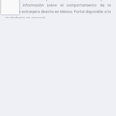
obtener información sobre el comportamiento de la
inversión extranjera directa en México. Portal disponible a la
ciudadanía en general.
Registro de Prestadoras de Servicios Especializados u
Obras Especializadas (REPSE)
repse.stps.gob.mx
Plataforma que le permite ingresar su solicitud de registro
al Padrón Público de Contratistas de Servicios
Especializados u Obras Especializadas en cumplimiento de
la Ley Federal del Trabajo en su artículo 15. Portal disponible
a la ciudadanía en general.